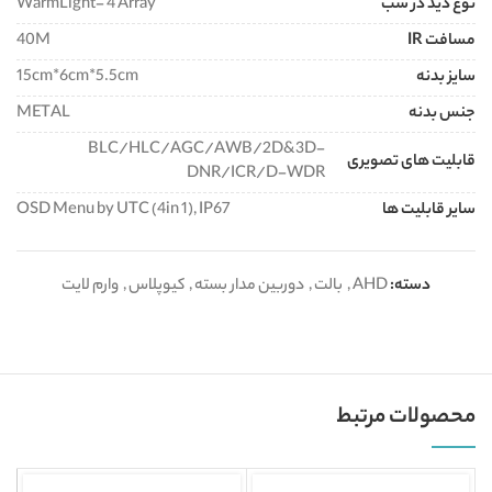
نوع دید در شب
WarmLight- 4 Array
مسافت IR
40M
سایز بدنه
15cm*6cm*5.5cm
جنس بدنه
METAL
BLC/HLC/AGC/AWB/2D&3D-
قابلیت های تصویری
DNR/ICR/D-WDR
سایر قابلیت ها
OSD Menu by UTC (4in 1), IP67
دسته:
AHD
,
بالت
,
دوربین مدار بسته
,
کیوپلاس
,
وارم لایت
محصولات مرتبط