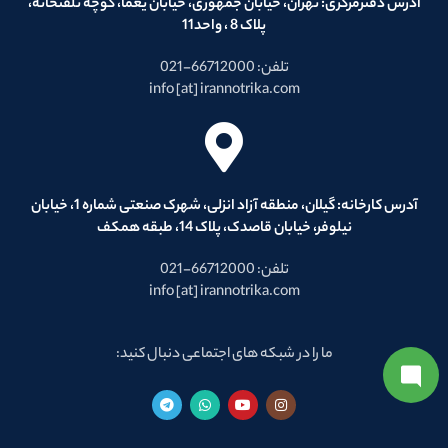
آدرس دفترمرکزی: تهران، خیابان جمهوری، خیابان یغما، کوچه تلفنخانه،
پلاک 8 ، واحد11
تلفن: 66712000-021
info [at] irannotrika.com
آدرس کارخانه: گیلان، منطقه آزاد انزلی، شهرک صنعتی شماره 1، خیابان
نیلوفر، خیابان قاصدک، پلاک 14، طبقه همکف
تلفن: 66712000-021
info [at] irannotrika.com
ما را در شبکه های اجتماعی دنبال کنید: