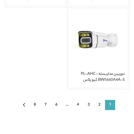
دوربین مداربسته PL-AHC-
BW5660A4A-S کیو پلاس
8
7
6
…
4
3
2
1