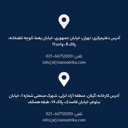
آدرس دفترمرکزی: تهران، خیابان جمهوری، خیابان یغما، کوچه تلفنخانه،
پلاک 8 ، واحد11
تلفن: 66712000-021
info [at] irannotrika.com
آدرس کارخانه: گیلان، منطقه آزاد انزلی، شهرک صنعتی شماره 1، خیابان
نیلوفر، خیابان قاصدک، پلاک 14، طبقه همکف
تلفن: 66712000-021
info [at] irannotrika.com