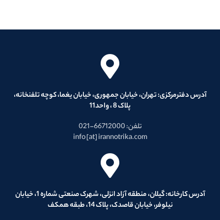
آدرس دفترمرکزی: تهران، خیابان جمهوری، خیابان یغما، کوچه تلفنخانه،
پلاک 8 ، واحد11
تلفن: 66712000-021
info [at] irannotrika.com
آدرس کارخانه: گیلان، منطقه آزاد انزلی، شهرک صنعتی شماره 1، خیابان
نیلوفر، خیابان قاصدک، پلاک 14، طبقه همکف