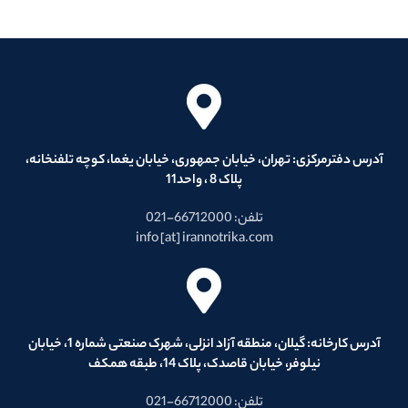
آدرس دفترمرکزی: تهران، خیابان جمهوری، خیابان یغما، کوچه تلفنخانه،
پلاک 8 ، واحد11
تلفن: 66712000-021
info [at] irannotrika.com
آدرس کارخانه: گیلان، منطقه آزاد انزلی، شهرک صنعتی شماره 1، خیابان
نیلوفر، خیابان قاصدک، پلاک 14، طبقه همکف
تلفن: 66712000-021