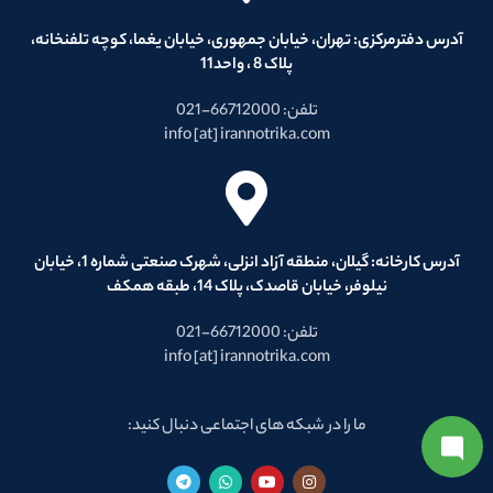
آدرس دفترمرکزی: تهران، خیابان جمهوری، خیابان یغما، کوچه تلفنخانه،
پلاک 8 ، واحد11
تلفن: 66712000-021
info [at] irannotrika.com
آدرس کارخانه: گیلان، منطقه آزاد انزلی، شهرک صنعتی شماره 1، خیابان
نیلوفر، خیابان قاصدک، پلاک 14، طبقه همکف
تلفن: 66712000-021
info [at] irannotrika.com
ما را در شبکه های اجتماعی دنبال کنید: