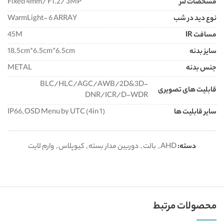
مشخصات لنز
Fixed 4mm/ F1.2/ 3MP
نوع دید در شب
WarmLight- 6 ARRAY
مسافت IR
45M
سایز بدنه
18.5cm*6.5cm*6.5cm
جنس بدنه
METAL
BLC/HLC/AGC/AWB/2D&3D-
قابلیت های تصویری
DNR/ICR/D-WDR
سایر قابلیت ها
IP66, OSD Menu by UTC (4in 1)
دسته:
AHD
,
بالت
,
دوربین مدار بسته
,
کیوپلاس
,
وارم لایت
محصولات مرتبط