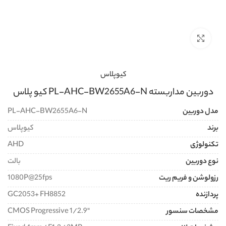
برای بزرگنمایی کلیک کنید
کیوپلاس
دوربین مداربسته PL-AHC-BW2655A6-N کیو پلاس
مدل دوربین
PL-AHC-BW2655A6-N
برند
کیوپلاس
تکنولوژی
AHD
نوع دوربین
بالت
رزولوشن و فریم ریت
1080P@25fps
پردازنده
GC2053+ FH8852
مشخصات سنسور
"CMOS Progressive 1/2.9