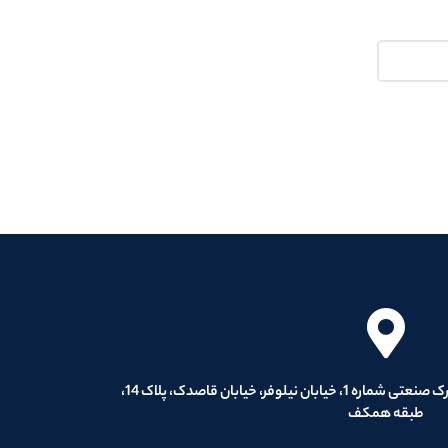
کارخانه: گیلان، منطقه آزاد انزلی، شهرک صنعتی شماره 1، خیابان نیلوفر، خیابان قاصدک، پلاک 14،
طبقه همکف