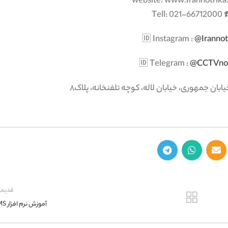
☎️ Tell: 021
‎🆔 Instagram :
@Irannot
‎🆔 Telegram :
@CCTVnot
ابان جمهوری، خیابان لاله، کوچه تلفنخانه، پلاک۸
قدیمی
آموزش نرم افزار VMS