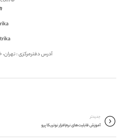
-66712000
rika
rika
آدرس دفترمرکزی : تهران، خی
جدیدتر
آموزش قابلیت‌های نرم‌افزار نوتریکا پرو