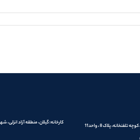
فنخانه، پلاک 8 ، واحد11