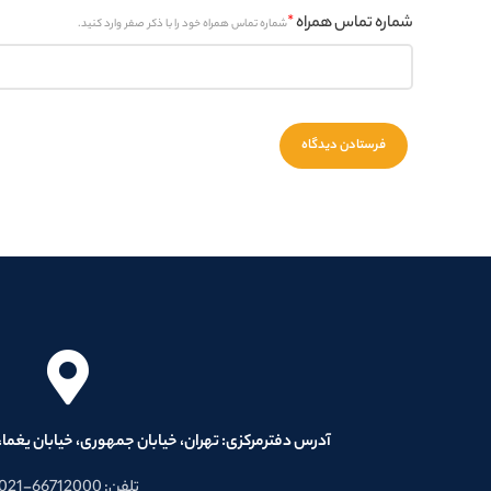
شماره تماس همراه
*
شماره تماس همراه خود را با ذکر صفر وارد کنید.
آدرس دفترمرکزی: تهران، خیابان جمهوری، خیابان یغما، کوچه تل
تلفن: 66712000-021