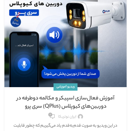
ویدیو آموزشی
آموزش فعال‌سازی اسپیکر و مکالمه دوطرفه در
دوربین‌های کیوپلاس (QPlus) سری پرو
۰
ایران نوتریکا
‪‪‪‪‪‪‪‪‪‪‪‪‪‪‪‪‪‪‪‪‪‪‪‪‪ در این ویدیو به صورت قدم‌به‌قدم یاد می‌گیریم که چطور قابلیت