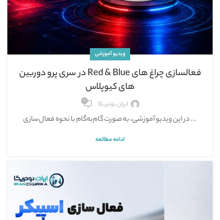
ویدیو آموزشی
فعالسازی چراغ های Red & Blue در سری پرو دوربین
های کیوپلاس
۰
ایران نوتریکا
‪‪‪‪‪‪‪‪‪‪‪‪‪‪‪‪‪‪‪‪‪‪‪‪‪ در این ویدیو آموزشی، به صورت گام‌به‌گام با نحوه فعال‌سازی ...
ادامه مطالعه