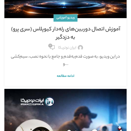
ویدیو آموزشی
آموزش اتصال دوربین‌های رله‌دار کیوپلاس (سری پرو)
به دزدگیر
۰
ایران نوتریکا
‪‪‪‪‪‪‪‪‪‪‪‪‪‪‪‪‪‪‪‪‪‪‪‪‪ در این ویدیو، به صورت قدم‌به‌قدم و جامع با نحوه نصب، سیم‌کشی
و...
ادامه مطالعه