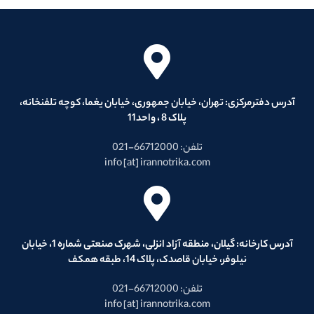
آدرس دفترمرکزی: تهران، خیابان جمهوری، خیابان یغما، کوچه تلفنخانه،
پلاک 8 ، واحد11
تلفن: 66712000-021
info [at] irannotrika.com
آدرس کارخانه: گیلان، منطقه آزاد انزلی، شهرک صنعتی شماره 1، خیابان
نیلوفر، خیابان قاصدک، پلاک 14، طبقه همکف
تلفن: 66712000-021
info [at] irannotrika.com