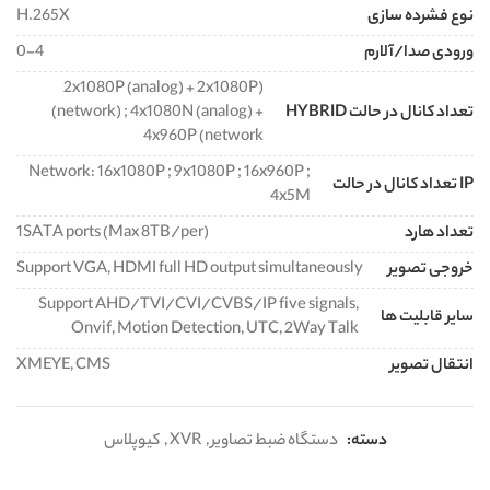
نوع فشرده سازی
H.265X
ورودی صدا/آلارم
0-4
(2x1080P (analog) + 2x1080P
تعداد کانال در حالت HYBRID
(network) ; 4x1080N (analog) +
4x960P (network
Network: 16x1080P ; 9x1080P ; 16x960P ;
IP تعداد کانال در حالت
4x5M
تعداد هارد
1SATA ports (Max 8TB/per)
خروجی تصویر
Support VGA, HDMI full HD output simultaneously
Support AHD/TVI/CVI/CVBS/IP five signals,
سایر قابلیت ها
Onvif, Motion Detection, UTC, 2Way Talk
انتقال تصویر
XMEYE, CMS
دسته:
دستگاه ضبط تصاویر
,
XVR
,
کیوپلاس