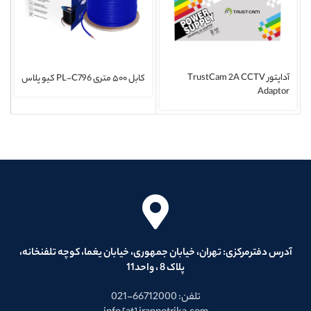
آداپتور TrustCam 2A CCTV
کابل ۵۰۰ متری PL-C796 کیو پلاس
Adaptor
آدرس دفترمرکزی: تهران، خیابان جمهوری، خیابان یغما، کوچه تلفنخانه،
پلاک 8 ، واحد11
تلفن: 66712000-021