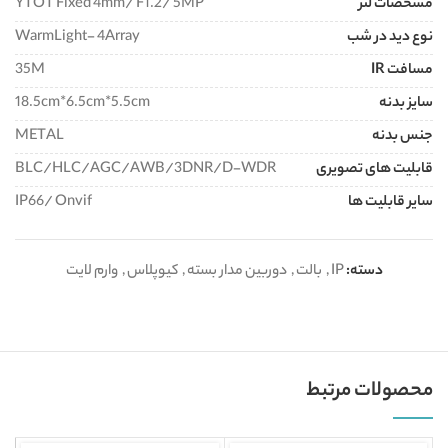
مشخصات لنز
YTOT Fixed 4mm/ F1.2/ 5MP
نوع دید در شب
WarmLight- 4Array
مسافت IR
35M
سایز بدنه
18.5cm*6.5cm*5.5cm
جنس بدنه
METAL
قابلیت های تصویری
BLC/HLC/AGC/AWB/3DNR/D-WDR
سایر قابلیت ها
IP66/ Onvif
دسته:
IP
,
بالت
,
دوربین مدار بسته
,
کیوپلاس
,
وارم لایت
محصولات مرتبط