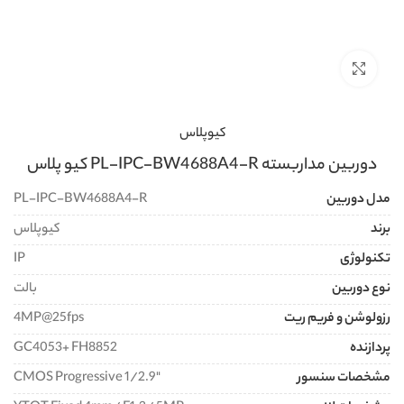
برای بزرگنمایی کلیک کنید
کیوپلاس
دوربین مداربسته PL-IPC-BW4688A4-R کیو پلاس
مدل دوربین
PL-IPC-BW4688A4-R
برند
کیوپلاس
تکنولوژی
IP
نوع دوربین
بالت
رزولوشن و فریم ریت
4MP@25fps
پردازنده
GC4053+ FH8852
مشخصات سنسور
"CMOS Progressive 1/2.9