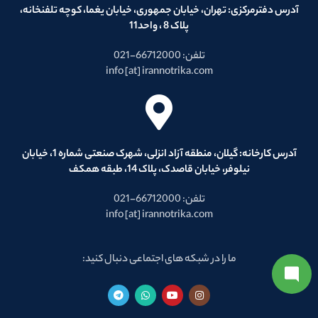
آدرس دفترمرکزی: تهران، خیابان جمهوری، خیابان یغما، کوچه تلفنخانه،
پلاک 8 ، واحد11
تلفن: 66712000-021
info [at] irannotrika.com
آدرس کارخانه: گیلان، منطقه آزاد انزلی، شهرک صنعتی شماره 1، خیابان
نیلوفر، خیابان قاصدک، پلاک 14، طبقه همکف
تلفن: 66712000-021
info [at] irannotrika.com
ما را در شبکه های اجتماعی دنبال کنید: